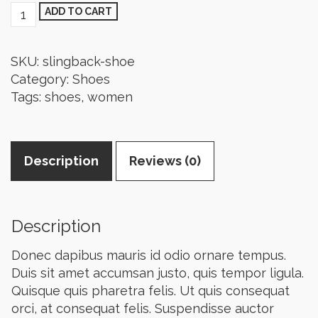
Lori
ADD TO CART
Point
Toe
SKU:
slingback-shoe
Slingback
Category:
Shoes
Flats
Tags:
shoes
,
women
quantity
Description
Reviews (0)
Description
Donec dapibus mauris id odio ornare tempus.
Duis sit amet accumsan justo, quis tempor ligula.
Quisque quis pharetra felis. Ut quis consequat
orci, at consequat felis. Suspendisse auctor